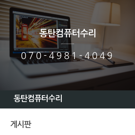
동탄컴퓨터수리
070-4981-4049
동탄컴퓨터수리
게시판