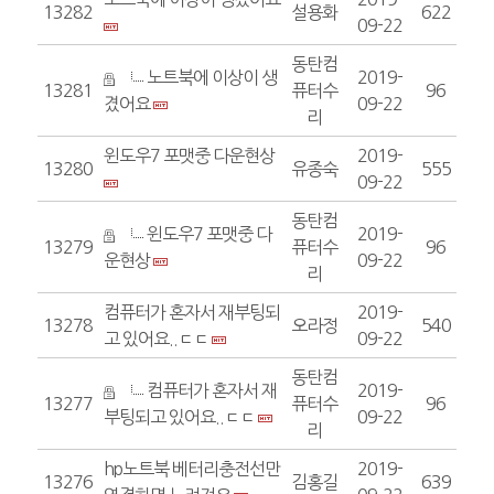
13282
설용화
622
09-22
동탄컴
노트북에 이상이 생
2019-
13281
퓨터수
96
겼어요
09-22
리
윈도우7 포맷중 다운현상
2019-
13280
유종숙
555
09-22
동탄컴
윈도우7 포맷중 다
2019-
13279
퓨터수
96
운현상
09-22
리
컴퓨터가 혼자서 재부팅되
2019-
13278
오라정
540
고 있어요..ㄷㄷ
09-22
동탄컴
컴퓨터가 혼자서 재
2019-
13277
퓨터수
96
부팅되고 있어요..ㄷㄷ
09-22
리
hp노트북 베터리충전선만
2019-
13276
김홍길
639