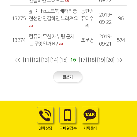
연결하면 느려져요
09-22
hp노트북 베터리충
동탄컴
2019-
13275
전선만 연결하면 느려져요
퓨터수
96
09-22
리
컴퓨터 무한 재부팅 문제
2019-
13274
조문경
574
는 무엇일까요?
09-21
<<
[11]
[12]
[13]
[14]
[15]
16
[17]
[18]
[19]
[20]
>>
동탄컴퓨터수리
070-4981-4049
빠른출장 컴퓨터수리 경기도 화성시 청계동 533