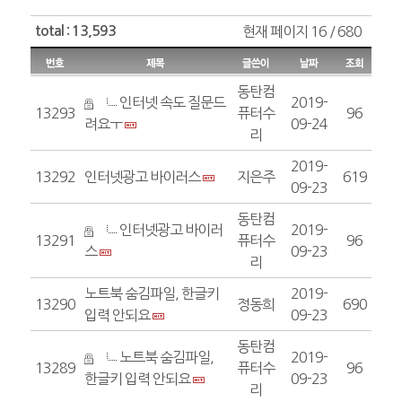
total : 13,593
현재 페이지 16 / 680
동탄컴
인터넷 속도 질문드
2019-
13293
퓨터수
96
려요ㅜ
09-24
리
2019-
13292
인터넷광고 바이러스
지은주
619
09-23
동탄컴
인터넷광고 바이러
2019-
13291
퓨터수
96
스
09-23
리
노트북 숨김파일, 한글키
2019-
13290
정동희
690
입력 안되요
09-23
동탄컴
노트북 숨김파일,
2019-
13289
퓨터수
96
한글키 입력 안되요
09-23
리