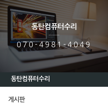
동탄컴퓨터수리
070-4981-4049
동탄컴퓨터수리
게시판