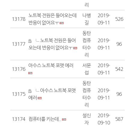
리
노트북 전원은 들어오는데
나병
2019-
13178
526
반응이 없어요ㅜ
길
09-11
동탄
노트북 전원은 들어
컴퓨
2019-
13177
96
오는데 반응이 없어요ㅜ
터수
09-11
리
아수스 노트북 포맷 에러
서문
2019-
13176
542
섭
09-11
동탄
아수스 노트북 포맷
컴퓨
2019-
13175
96
에러
터수
09-11
리
설신
2019-
13174
컴퓨터를 키는데..
587
자
09-10