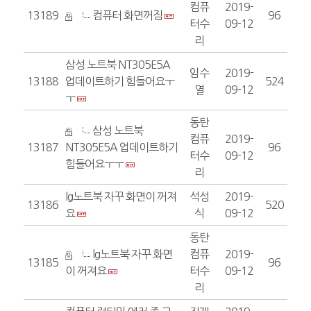
컴퓨
2019-
13189
컴퓨터 화면꺼짐
96
터수
09-12
리
삼성 노트북 NT305E5A
임수
2019-
13188
업데이트하기 힘들어요ㅜ
524
열
09-12
ㅜ
동탄
삼성 노트북
컴퓨
2019-
13187
NT305E5A 업데이트하기
96
터수
09-12
힘들어요ㅜㅜ
리
lg노트북 자꾸 화면이 꺼져
석성
2019-
13186
520
요
식
09-12
동탄
lg노트북 자꾸 화면
컴퓨
2019-
13185
96
이 꺼져요
터수
09-12
리