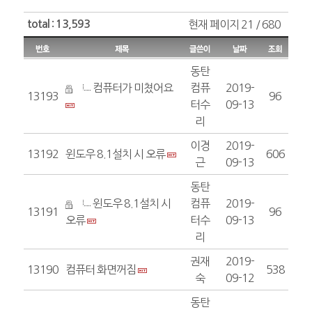
total : 13,593
현재 페이지 21 / 680
동탄
컴퓨터가 미쳤어요
컴퓨
2019-
13193
96
터수
09-13
리
이경
2019-
13192
윈도우 8.1설치 시 오류
606
근
09-13
동탄
윈도우 8.1설치 시
컴퓨
2019-
13191
96
오류
터수
09-13
리
권재
2019-
13190
컴퓨터 화면꺼짐
538
숙
09-12
동탄