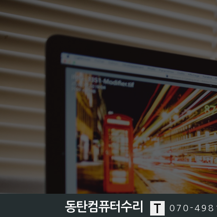
동탄컴퓨터수리
070-498