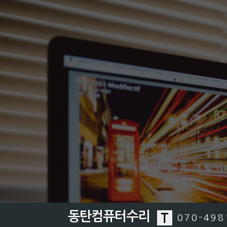
동탄컴퓨터수리
070-498