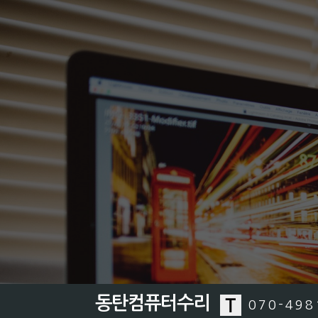
동탄컴퓨터수리
070-498