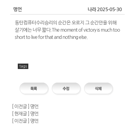
명언
나라 2025-05-30
동탄컴퓨터수리승리의 순간은 오로지 그 순간만을 위해
살기에는 너무 짧다.The moment of victory is much too
short to live for that and nothing else.
프
리
tags
드
라
이
프
고
[ 이전글 ] 명언
객
[ 현재글 ] 명언
센
[ 이전글 ] 명언
터
-