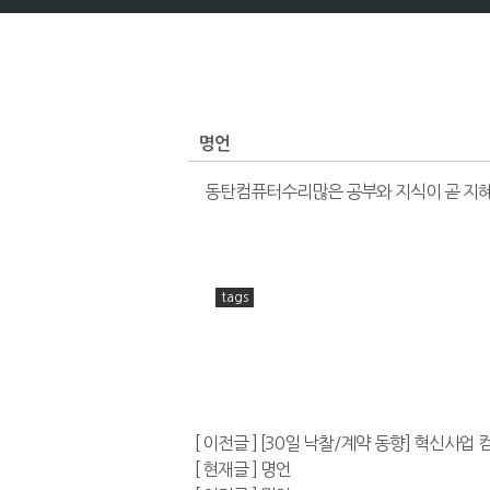
명언
동탄컴퓨터수리많은 공부와 지식이 곧 지혜로 연결되는
프
리
tags
드
라
이
프
고
[ 이전글 ] [30일 낙찰/계약 동향] 혁신
객
[ 현재글 ] 명언
센