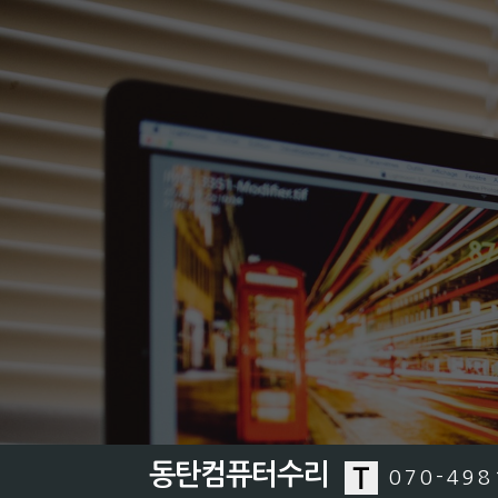
동탄컴퓨터수리
070-498